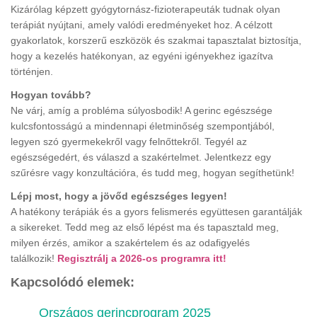
Kizárólag képzett gyógytornász-fizioterapeuták tudnak olyan
terápiát nyújtani, amely valódi eredményeket hoz. A célzott
gyakorlatok, korszerű eszközök és szakmai tapasztalat biztosítja,
hogy a kezelés hatékonyan, az egyéni igényekhez igazítva
történjen.
Hogyan tovább?
Ne várj, amíg a probléma súlyosbodik! A gerinc egészsége
kulcsfontosságú a mindennapi életminőség szempontjából,
legyen szó gyermekekről vagy felnőttekről. Tegyél az
egészségedért, és válaszd a szakértelmet. Jelentkezz egy
szűrésre vagy konzultációra, és tudd meg, hogyan segíthetünk!
Lépj most, hogy a jövőd egészséges legyen!
A hatékony terápiák és a gyors felismerés együttesen garantálják
a sikereket. Tedd meg az első lépést ma és tapasztald meg,
milyen érzés, amikor a szakértelem és az odafigyelés
találkozik!
Regisztrálj a 2026-os programra itt!
Kapcsolódó elemek:
Országos gerincprogram 2025