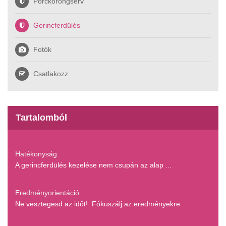
Porckorongsérv
Gerincferdülés
Fotók
Csatlakozz
Tartalomból
Hatékonyság
A gerincferdülés kezelése nem csupán az alap ...
Eredményorientáció
Ne vesztegesd az időt! Fókuszálj az eredményekre ...