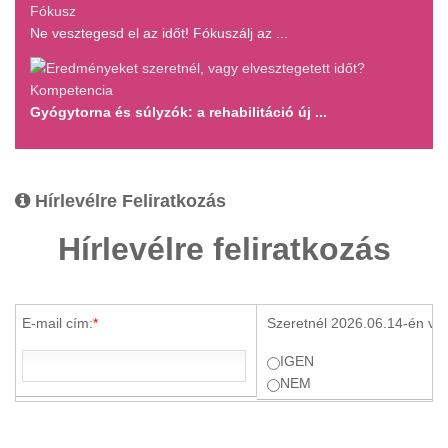
Fókusz
Ne vesztegesd el az időt! Fókuszálj az ...
Kompetencia
Gyógytorna és súlyzók: a rehabilitáció új ...
Hírlevélre Feliratkozás
Hírlevélre feliratkozás
E-mail cím:
*
Szeretnél 2026.06.14-én ve
IGEN
NEM