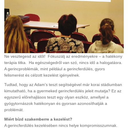
Ne vesztegesd az időt! Fókuszálj az eredményekre – a hatékony
terápia titka. Ha egészségedről van szó, nincs idő a halogatásra.
A gerincproblémák, mint például a gerincferdülés, gyors
felismerést és célzott kezelést igényelnek.
Tudtad, hogy az Adam's teszt segítségével már korai stádiumban
kimutatható, ha a gyermeked gerincferdülés jeleit mutatja? Ez az
egyszerű előrehajlásos teszt egy olyan eszköz, amellyel a
gyógytornászok hatékonyan és gyorsan azonosíthatják a
problémát.
Miért bízd szakemberre a kezelést?
A gerincferdülés kezelésében nincs helye kompromisszumnak.